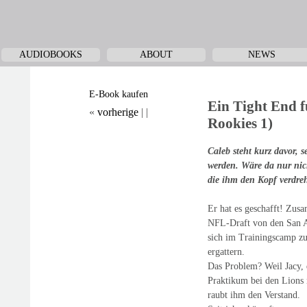
AUDIOBOOKS
ABOUT
NEWS
E-Book kaufen
Ein Tight End f
«
vorherige
|
|
Rookies 1)
Caleb steht kurz davor, s
werden. Wäre da nur nich
die ihm den Kopf verdreh
Er hat es geschafft! Zu
NFL-Draft von den San A
sich im Trainingscamp zu
ergattern.
Das Problem? Weil Jacy, 
Praktikum bei den Lions 
raubt ihm den Verstand.