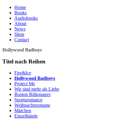
Home
Books
Audiobooks
About
News
Shop
Contact
Hollywood Badboys
Titel nach Reihen
Fire&Ice
Hollywood Badboys
Protect Me
Wir sind mehr als Liebe
Boston Billionaires
Sportsromance
Weihnachtsromane
Märchen
Einzelbände